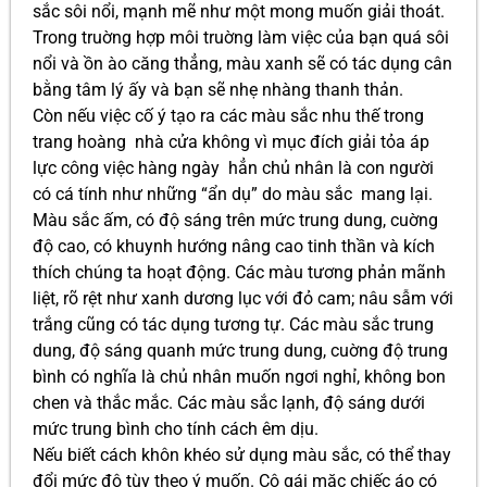
sắc sôi nổi, mạnh mẽ như một mong muốn giải thoát.
Trong truờng hợp môi truờng làm việc của bạn quá sôi
nổi và ồn ào căng thẳng, màu xanh sẽ có tác dụng cân
bằng tâm lý ấy và bạn sẽ nhẹ nhàng thanh thản.
Còn nếu việc cố ý tạo ra các màu sắc nhu thế trong
trang hoàng nhà cửa không vì mục đích giải tỏa áp
lực công việc hàng ngày hẳn chủ nhân là con người
có cá tính như những “ẩn dụ” do màu sắc mang lại.
Màu sắc ấm, có độ sáng trên mức trung dung, cuờng
độ cao, có khuynh hướng nâng cao tinh thần và kích
thích chúng ta hoạt động. Các màu tương phản mãnh
liệt, rõ rệt như xanh dương lục với đỏ cam; nâu sẫm với
trắng cũng có tác dụng tương tự. Các màu sắc trung
dung, độ sáng quanh mức trung dung, cuờng độ trung
bình có nghĩa là chủ nhân muốn ngơi nghỉ, không bon
chen và thắc mắc. Các màu sắc lạnh, độ sáng dưới
mức trung bình cho tính cách êm dịu.
Nếu biết cách khôn khéo sử dụng màu sắc, có thể thay
đổi mức độ tùy theo ý muốn. Cô gái mặc chiếc áo có