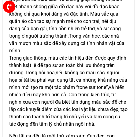
biệt nhanh chóng giữa đồ đạc này với đồ đạc khác
không chỉ qua khối dáng và đặc tính. Màu sắc qua
quần áo còn tạo sự mạnh mẽ cho con trai, nét dịu
dàng của bạn gái, tính hồn nhiên trẻ thơ, và sự sang
trọng ở người trưởng thành.Trong văn học, các nhà
văn mượn màu sắc để xây dựng cá tính nhân vật của
mình.
Trong giao thông, màu các tín hiệu đèn được quy định
thành luật lệ để tạo sự an toàn khi lưu thông trên
đừơng.Trong hội họa,nếu không có màu sắc, người
họa sĩ tài ba phải vận dụng tất cả những khả năng của
mình mới tạo ra một tác phẩm “tone sur tone”,và hiển
nhiên điều này khó hơn cả. Còn trong kiến trúc, từ
nghìn xưa con người đã biết tận dụng màu sắc để che
lấp các khuyết điểm của các loại vật liệu chưa đẹp, tạo
thành các thành tố trang trí chủ yếu và làm công cụ
tác động đến tâm lý chủ nhân ngôi nhà.
Nếu tất cả đều là một thứ xám xám đen đen, con