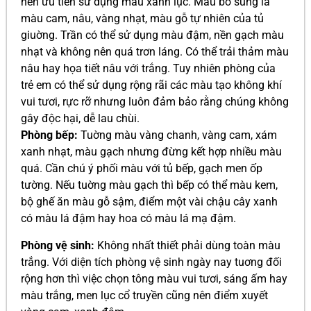
nên ưu tiên sử dụng màu xanh lục. Màu bổ sung là
màu cam, nâu, vàng nhạt, màu gỗ tự nhiên của tủ
giuờng. Trần có thể sử dụng màu đậm, nền gạch màu
nhạt và không nên quá trơn láng. Có thể trải thảm màu
nâu hay họa tiết nâu với trắng. Tuy nhiên phòng của
trẻ em có thể sử dụng rộng rãi các màu tạo không khí
vui tươi, rực rỡ nhưng luôn đảm bảo rằng chúng không
gây độc hại, dễ lau chùi.
Phòng bếp:
Tuờng màu vàng chanh, vàng cam, xám
xanh nhạt, màu gạch nhưng đừng kết hợp nhiều màu
quá. Cần chú ý phối màu với tủ bếp, gạch men ốp
tường. Nếu tuờng màu gạch thì bếp có thể màu kem,
bộ ghế ăn màu gỗ sậm, điểm một vài chậu cây xanh
có màu lá đậm hay hoa có màu lá mạ đậm.
Phòng vệ sinh:
Không nhất thiết phải dùng toàn màu
trắng. Với diện tích phòng vệ sinh ngày nay tuơng đối
rộng hơn thì việc chọn tông màu vui tươi, sáng ấm hay
màu trắng, men lục cổ truyền cũng nên điểm xuyết