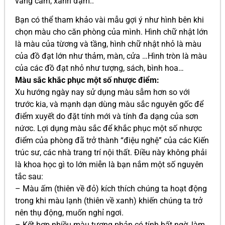
vàng cam, xanh đậm..
Bạn có thể tham khảo vài mẫu gợi ý như hình bên khi
chọn màu cho căn phòng của mình. Hình chữ nhật lớn
là màu của từơng và tầng, hình chữ nhật nhỏ là màu
của đồ đạt lớn như thảm, màn, cửa …Hình tròn là màu
của các đồ đạt nhỏ như tượng, sách, bình hoa…
Màu sắc khắc phục một số nhược điểm:
Xu hướng ngày nay sử dụng màu sẫm hơn so với
trước kia, và mạnh dạn dùng màu sắc nguyên gốc để
điểm xuyết do đặt tính mới và tính đa dạng của sơn
nứơc. Lợi dụng màu sắc để khắc phục một số nhược
điểm của phòng đã trở thành “điệu nghệ” của các Kiến
trúc sư, các nhà trang trí nội thất. Ðiều này không phải
là khoa học gì to lớn miễn là bạn nắm một số nguyên
tắc sau:
– Màu ấm (thiên về đỏ) kích thích chúng ta hoạt động
trong khi màu lạnh (thiên về xanh) khiến chúng ta trở
nên thụ động, muốn nghỉ ngơi.
– Kết hợp nhiều màu tương phản có tính bất ngờ, làm