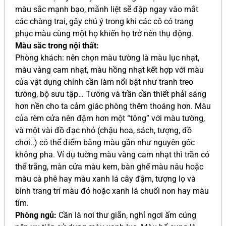
màu sắc mạnh bạo, mãnh liệt sẽ đập ngay vào mắt
các chàng trai, gây chú ý trong khi các cô có trang
phục màu cùng một họ khiến họ trở nên thụ động.
Màu sắc trong nội thất:
Phòng khách: nên chọn màu tường là màu lục nhạt,
màu vàng cam nhạt, màu hồng nhạt kết hợp với màu
của vật dụng chính cần làm nổi bật như tranh treo
tường, bộ sưu tập… Tường và trần cần thiết phải sáng
hơn nền cho ta cảm giác phòng thêm thoáng hơn. Màu
của rèm cửa nên đậm hơn một “tông” với màu tường,
và một vài đồ đạc nhỏ (chậu hoa, sách, tượng, đồ
chơi..) có thể điểm bằng màu gần như nguyên gốc
không pha. Ví dụ tuờng màu vàng cam nhạt thì trần có
thể trắng, màn cửa màu kem, bàn ghế màu nâu hoặc
màu cà phê hay màu xanh lá cây đậm, tượng lọ và
bình trang trí màu đỏ hoặc xanh lá chuối non hay màu
tím.
Phòng ngủ:
Cần là nơi thư giãn, nghỉ ngơi ấm cúng