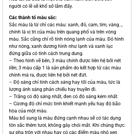
người có lẽ sẽ khổ sở lắm đấy.
Các thành tố màu sắc:
Sắc màu là từ chỉ các màu: xanh, đỏ, cam, tím, vàng..,
chính là vị trí của màu trên quang phổ và trên vòng
màu. Sắc cũng chỉ rõ tính nóng lạnh của màu. Ðỏ hình
như nóng, xanh dương hình như lạnh và xanh lục
đứng giữa có tính cách trung dung.
– Theo hình vẽ bên, 3 màu chính được liên hệ bởi nét
liền; 3 màu cấp 1 là sản phẩm do kết hợp từ các màu
chính mà ra, đuợc liên hệ bởi nét đứt.
– Ðộ sáng chỉ tính cách sáng hay tối của màu, tức là
lượng ánh sáng phản chiếu hay truyền đi.
– Trắng có độ sáng nhất, đen có độ sáng kém nhất.
– Cừơng độ chỉ mức tinh khiết mạnh yếu hay độ bão
hòa của một màu.
Màu bổ sung là màu đứng cạnh nhau sẽ có tác dụng
tôn sắc thêm tươi, không gây chói mắt. Khi chúng thực
sự pha trộn với nhau hay có các điểm màu nhỏ xen