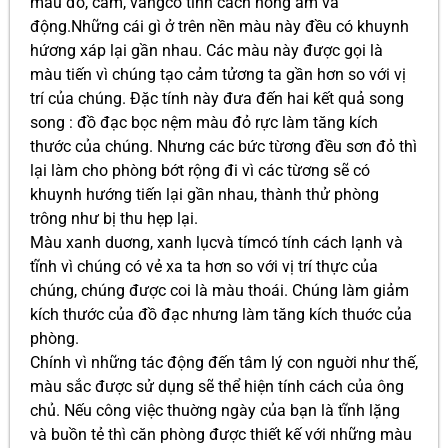
màu đỏ, cam, vàngcó tính cách nóng ấm và
động.Những cái gì ở trên nền màu này đều có khuynh
hứơng xáp lại gần nhau. Các màu này được gọi là
màu tiến vì chúng tạo cảm tửơng ta gần hơn so với vị
trí của chúng. Ðặc tính này đưa đến hai kết quả song
song : đồ đạc bọc nệm màu đỏ rực làm tăng kích
thước của chúng. Nhưng các bức từơng đều sơn đỏ thì
lại làm cho phòng bớt rộng đi vì các từơng sẽ có
khuynh hướng tiến lại gần nhau, thành thử phòng
trông như bị thu hẹp lại.
Màu xanh duơng, xanh lụcvà tímcó tính cách lạnh và
tĩnh vì chúng có vẻ xa ta hơn so với vị trí thực của
chúng, chúng được coi là màu thoái. Chúng làm giảm
kích thước của đồ đạc nhưng làm tăng kích thuớc của
phòng.
Chính vì những tác động đến tâm lý con nguời như thế,
màu sắc được sử dụng sẽ thể hiện tính cách của ông
chủ. Nếu công việc thuờng ngày của bạn là tĩnh lặng
và buồn tẻ thì căn phòng được thiết kế với những màu