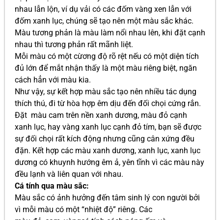
nhau lẫn lộn, ví dụ vải có các đốm vàng xen lẫn với
đốm xanh lục, chúng sẽ tạo nên một màu sắc khác.
Màu tương phản là màu làm nổi nhau lên, khi đặt cạnh
nhau thì tương phản rất mãnh liệt.
Mỗi màu có một cừơng độ rõ rệt nếu có một diện tích
đủ lớn để mắt nhận thấy là một màu riêng biệt, ngăn
cách hẳn với màu kia.
Như vậy, sự kết hợp màu sắc tạo nên nhiều tác dụng
thích thú, đi từ hòa hợp êm dịu đến đối chọi cứng rắn.
Ðặt màu cam trên nền xanh dương, màu đỏ cạnh
xanh lục, hay vàng xanh lục cạnh đỏ tím, bạn sẽ được
sự đối chọi rất kích động nhưng cũng cân xứng đều
đặn. Kết hợp các màu xanh dương, xanh lục, xanh lục
dương có khuynh hướng êm ả, yên tĩnh vì các màu này
đều lạnh và liên quan với nhau.
Cá tính qua màu sắc:
Màu sắc có ảnh hưởng đến tâm sinh lý con người bởi
vì mỗi màu có một “nhiệt độ” riêng. Các