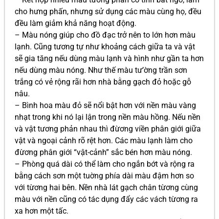
cho hưng phấn, nhưng sử dụng các màu cùng họ, đều
đều làm giảm khả năng hoạt động.
– Màu nóng giúp cho đồ đạc trở nên to lớn hơn màu
lạnh. Cũng tương tự như khoảng cách giữa ta và vật
sẽ gia tăng nếu dùng màu lạnh và hình như gần ta hơn
nếu dùng màu nóng. Như thế màu tư’ờng trần sơn
trắng có vẻ rộng rãi hơn nhà bằng gạch đỏ hoặc gỗ
nâu.
– Bình hoa màu đỏ sẽ nổi bật hơn với nền màu vàng
nhạt trong khi nó lại lận trong nền màu hồng. Nếu nền
và vật tương phản nhau thì đừơng viền phân giới giữa
vật và ngoại cảnh rõ rệt hơn. Các màu lạnh làm cho
đừơng phân giới “vật-cảnh” sắc bén hơn màu nóng.
– Phòng quá dài có thể làm cho ngắn bớt và rộng ra
bằng cách sơn một tuờng phía dài màu đậm hơn so
với từơng hai bên. Nền nhà lát gạch chân từơng cùng
màu với nền cũng có tác dụng đẩy các vách từơng ra
xa hơn một tấc.