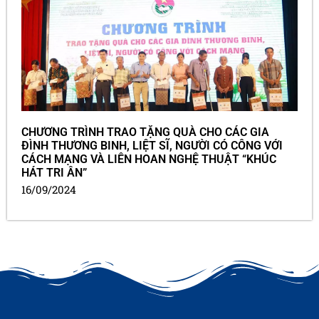
CHƯƠNG TRÌNH TRAO TẶNG QUÀ CHO CÁC GIA
ĐÌNH THƯƠNG BINH, LIỆT SĨ, NGƯỜI CÓ CÔNG VỚI
CÁCH MẠNG VÀ LIÊN HOAN NGHỆ THUẬT “KHÚC
HÁT TRI ÂN”
16/09/2024