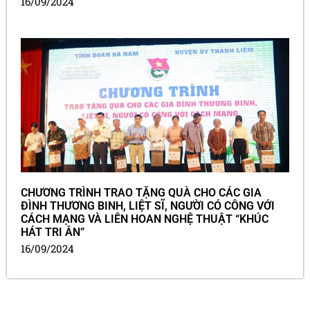
16/09/2024
CHƯƠNG TRÌNH TRAO TẶNG QUÀ CHO CÁC GIA
ĐÌNH THƯƠNG BINH, LIỆT SĨ, NGƯỜI CÓ CÔNG VỚI
CÁCH MẠNG VÀ LIÊN HOAN NGHỆ THUẬT “KHÚC
HÁT TRI ÂN”
16/09/2024